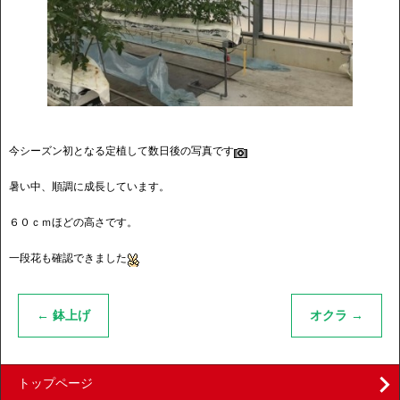
今シーズン初となる定植して数日後の写真です
暑い中、順調に成長しています。
６０ｃｍほどの高さです。
一段花も確認できました
←
鉢上げ
オクラ
→
トップページ